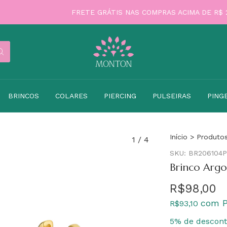
FRETE GRÁTIS NAS COMPRAS ACIMA DE R$ 299
BRINCOS
COLARES
PIERCING
PULSEIRAS
PING
Início
>
Produto
1
/
4
SKU:
BR206104P
Brinco Argo
R$98,00
com
P
R$93,10
5% de descon