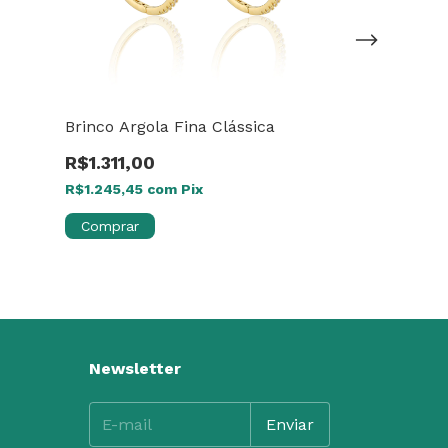
Brinco Argola Fina Clássica
Colar Trio C
R$1.311,00
R$198,00
R$1.245,45
com
Pix
R$188,10
com
Comprar
Comprar
Newsletter