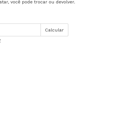
star, você pode trocar ou devolver.
 CEP:
Alterar CEP
Calcular
P