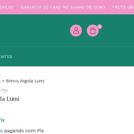
,00
GARANTIA DE 1 ANO NO BANHO DE OURO
FRETE GRÁTI
0
ENTES
s
>
Brinco Argola Lumi
-TU
la Lumi
ix
to
pagando com Pix