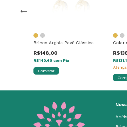
uxo Pavê
Brinco Argola Pavê Clássica
Colar
R$148,00
R$13
R$140,60
com
Pix
R$131,
Atençã
Comprar
Com
Noss
Anéi
Brinc