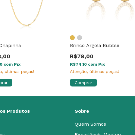
 Chapinha
Brinco Argola Bubble
8,00
R$78,00
10
com
Pix
R$74,10
com
Pix
o, últimas peças!
Atenção, últimas peças!
prar
Comprar
os Produtos
Sobre
s
Quem Somos
os
Experiência Monton