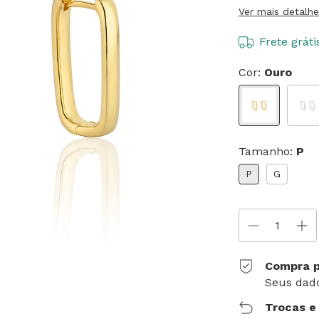
Ver mais detalhe
Frete gráti
Cor:
Ouro
Tamanho:
P
P
G
Compra p
Seus dado
Trocas e