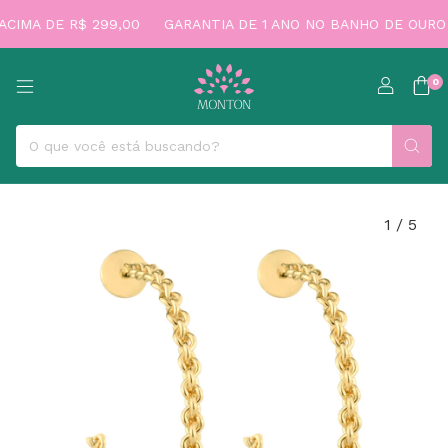
IMA DE R$ 299,00
GARANTIA DE 1 ANO NO BANHO DE OURO
0
1
/
5