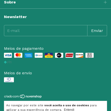
Sobre
Newsletter
Meios de pagamento
Meios de envio
Copyright Monton - 58173959000109 - 2026. Todos os
Ao navegar por este site
você aceita o uso de cookies
para
direitos reservados.
agilizar a sua experiência de compra.
Entendi